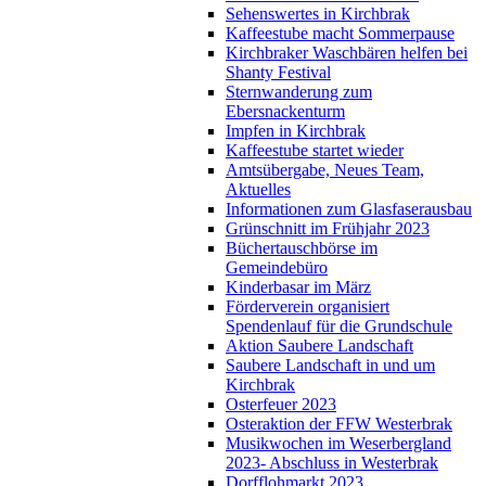
Sehenswertes in Kirchbrak
Kaffeestube macht Sommerpause
Kirchbraker Waschbären helfen bei
Shanty Festival
Sternwanderung zum
Ebersnackenturm
Impfen in Kirchbrak
Kaffeestube startet wieder
Amtsübergabe, Neues Team,
Aktuelles
Informationen zum Glasfaserausbau
Grünschnitt im Frühjahr 2023
Büchertauschbörse im
Gemeindebüro
Kinderbasar im März
Förderverein organisiert
Spendenlauf für die Grundschule
Aktion Saubere Landschaft
Saubere Landschaft in und um
Kirchbrak
Osterfeuer 2023
Osteraktion der FFW Westerbrak
Musikwochen im Weserbergland
2023- Abschluss in Westerbrak
Dorfflohmarkt 2023