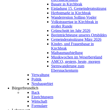
Basare in Kirchbrak
Einladung 15. Gemeinderatssitzung
Herbstmarkt in Kirchbrak
Wanderregion Solling-Vogler
Volkstrauertag in Kirchbrak in
großer Runde
Grünschnitt im Jahr 2026
Beeinträchtigung unseres Ortsbildes
Gemeinderatssitzung März 2026
Kinder- und Frauenbasar in
Kirchbrak
Maibaumaufstellung
Musikwochen im Weserbergland
AMCO, gestern, heute, morgen
Sternwanderung zum
Ebersnackenturm
Verwaltung
Politik
Neubaugebiet
Bürgerfreundlich
Back
Einrichtungen
Wirtschaft
Formulare