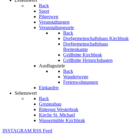
Lebenswert
Back
Sport
Pilgerweg
Veranstaltungen
Veranstaltungsorte
Back
Dorfgemeinschaftshaus Kirchbrak
Dorfgemeinschaftshaus
Breitenkamp
Grillhütte Kirchbrak
Grillhütte Heinrichshagen
Ausflugsziele
Back
Wanderwege
Ferienwohnungen
Einkaufen
Sehenswert
Back
Gropiusbau
Rittergut Westerbrak
Kirche St. Michael
Wassermühle Kirchbrak
INSTAGRAM
RSS Feed