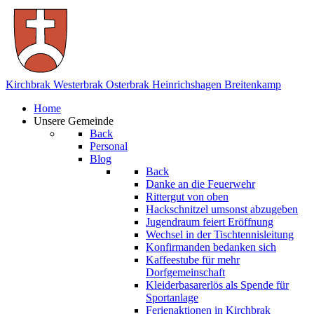
Kirchbrak
Westerbrak
Osterbrak
Heinrichshagen
Breitenkamp
Home
Unsere Gemeinde
Back
Personal
Blog
Back
Danke an die Feuerwehr
Rittergut von oben
Hackschnitzel umsonst abzugeben
Jugendraum feiert Eröffnung
Wechsel in der Tischtennisleitung
Konfirmanden bedanken sich
Kaffeestube für mehr
Dorfgemeinschaft
Kleiderbasarerlös als Spende für
Sportanlage
Ferienaktionen in Kirchbrak