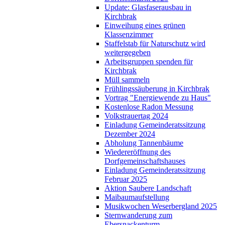
Update: Glasfaserausbau in
Kirchbrak
Einweihung eines grünen
Klassenzimmer
Staffelstab für Naturschutz wird
weitergegeben
Arbeitsgruppen spenden für
Kirchbrak
Müll sammeln
Frühlingssäuberung in Kirchbrak
Vortrag "Energiewende zu Haus"
Kostenlose Radon Messung
Volkstrauertag 2024
Einladung Gemeinderatssitzung
Dezember 2024
Abholung Tannenbäume
Wiedereröffnung des
Dorfgemeinschaftshauses
Einladung Gemeinderatssitzung
Februar 2025
Aktion Saubere Landschaft
Maibaumaufstellung
Musikwochen Weserbergland 2025
Sternwanderung zum
Ebersnackenturm