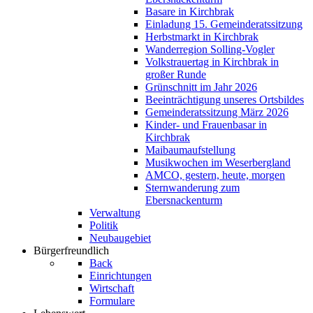
Basare in Kirchbrak
Einladung 15. Gemeinderatssitzung
Herbstmarkt in Kirchbrak
Wanderregion Solling-Vogler
Volkstrauertag in Kirchbrak in
großer Runde
Grünschnitt im Jahr 2026
Beeinträchtigung unseres Ortsbildes
Gemeinderatssitzung März 2026
Kinder- und Frauenbasar in
Kirchbrak
Maibaumaufstellung
Musikwochen im Weserbergland
AMCO, gestern, heute, morgen
Sternwanderung zum
Ebersnackenturm
Verwaltung
Politik
Neubaugebiet
Bürgerfreundlich
Back
Einrichtungen
Wirtschaft
Formulare