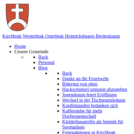
Kirchbrak
Westerbrak
Osterbrak
Heinrichshagen
Breitenkamp
Home
Unsere Gemeinde
Back
Personal
Blog
Back
Danke an die Feuerwehr
Rittergut von oben
Hackschnitzel umsonst abzugeben
Jugendraum feiert Eröffnung
Wechsel in der Tischtennisleitung
Konfirmanden bedanken sich
Kaffeestube für mehr
Dorfgemeinschaft
Kleiderbasarerlös als Spende für
Sportanlage
Ferienaktionen in Kirchbrak