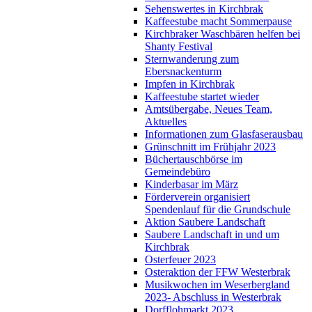
Sehenswertes in Kirchbrak
Kaffeestube macht Sommerpause
Kirchbraker Waschbären helfen bei
Shanty Festival
Sternwanderung zum
Ebersnackenturm
Impfen in Kirchbrak
Kaffeestube startet wieder
Amtsübergabe, Neues Team,
Aktuelles
Informationen zum Glasfaserausbau
Grünschnitt im Frühjahr 2023
Büchertauschbörse im
Gemeindebüro
Kinderbasar im März
Förderverein organisiert
Spendenlauf für die Grundschule
Aktion Saubere Landschaft
Saubere Landschaft in und um
Kirchbrak
Osterfeuer 2023
Osteraktion der FFW Westerbrak
Musikwochen im Weserbergland
2023- Abschluss in Westerbrak
Dorfflohmarkt 2023