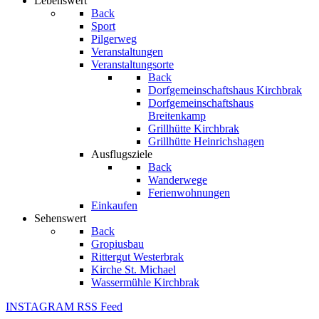
Lebenswert
Back
Sport
Pilgerweg
Veranstaltungen
Veranstaltungsorte
Back
Dorfgemeinschaftshaus Kirchbrak
Dorfgemeinschaftshaus
Breitenkamp
Grillhütte Kirchbrak
Grillhütte Heinrichshagen
Ausflugsziele
Back
Wanderwege
Ferienwohnungen
Einkaufen
Sehenswert
Back
Gropiusbau
Rittergut Westerbrak
Kirche St. Michael
Wassermühle Kirchbrak
INSTAGRAM
RSS Feed