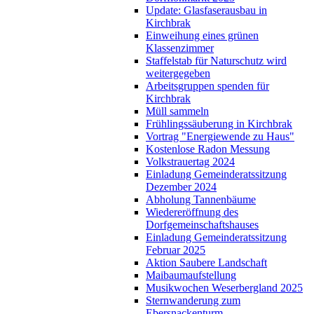
Update: Glasfaserausbau in
Kirchbrak
Einweihung eines grünen
Klassenzimmer
Staffelstab für Naturschutz wird
weitergegeben
Arbeitsgruppen spenden für
Kirchbrak
Müll sammeln
Frühlingssäuberung in Kirchbrak
Vortrag "Energiewende zu Haus"
Kostenlose Radon Messung
Volkstrauertag 2024
Einladung Gemeinderatssitzung
Dezember 2024
Abholung Tannenbäume
Wiedereröffnung des
Dorfgemeinschaftshauses
Einladung Gemeinderatssitzung
Februar 2025
Aktion Saubere Landschaft
Maibaumaufstellung
Musikwochen Weserbergland 2025
Sternwanderung zum
Ebersnackenturm