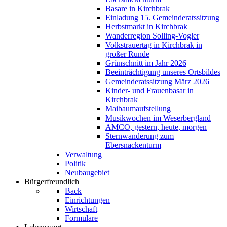
Basare in Kirchbrak
Einladung 15. Gemeinderatssitzung
Herbstmarkt in Kirchbrak
Wanderregion Solling-Vogler
Volkstrauertag in Kirchbrak in
großer Runde
Grünschnitt im Jahr 2026
Beeinträchtigung unseres Ortsbildes
Gemeinderatssitzung März 2026
Kinder- und Frauenbasar in
Kirchbrak
Maibaumaufstellung
Musikwochen im Weserbergland
AMCO, gestern, heute, morgen
Sternwanderung zum
Ebersnackenturm
Verwaltung
Politik
Neubaugebiet
Bürgerfreundlich
Back
Einrichtungen
Wirtschaft
Formulare