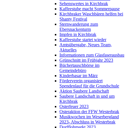
Sehenswertes in Kirchbrak
Kaffeestube macht Sommerpause
Kirchbraker Waschbären helfen bei
Shanty Festival
Sternwanderung zum
Ebersnackenturm
Impfen in Kirchbrak
Kaffeestube startet wieder
Amtsübergabe, Neues Team,
Aktuelles
Informationen zum Glasfaserausbau
Grünschnitt im Frühjahr 2023
Büchertauschbörse im
Gemeindebüro
Kinderbasar im März
Förderverein organisiert
Spendenlauf für die Grundschule
Aktion Saubere Landschaft
Saubere Landschaft in und um
Kirchbrak
Osterfeuer 2023
Osteraktion der FFW Westerbrak
Musikwochen im Weserbergland
2023- Abschluss in Westerbrak
Dorfflohmarkt 2023