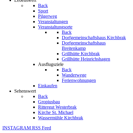
Lebenswert
Back
Sport
Pilgerweg
Veranstaltungen
Veranstaltungsorte
Back
Dorfgemeinschaftshaus Kirchbrak
Dorfgemeinschaftshaus
Breitenkamp
Grillhütte Kirchbrak
Grillhütte Heinrichshagen
Ausflugsziele
Back
Wanderwege
Ferienwohnungen
Einkaufen
Sehenswert
Back
Gropiusbau
Rittergut Westerbrak
Kirche St. Michael
Wassermühle Kirchbrak
INSTAGRAM
RSS Feed