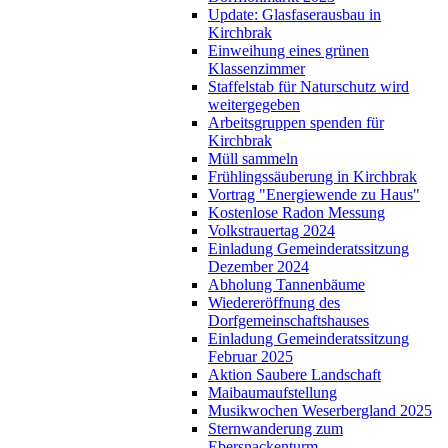
Update: Glasfaserausbau in
Kirchbrak
Einweihung eines grünen
Klassenzimmer
Staffelstab für Naturschutz wird
weitergegeben
Arbeitsgruppen spenden für
Kirchbrak
Müll sammeln
Frühlingssäuberung in Kirchbrak
Vortrag "Energiewende zu Haus"
Kostenlose Radon Messung
Volkstrauertag 2024
Einladung Gemeinderatssitzung
Dezember 2024
Abholung Tannenbäume
Wiedereröffnung des
Dorfgemeinschaftshauses
Einladung Gemeinderatssitzung
Februar 2025
Aktion Saubere Landschaft
Maibaumaufstellung
Musikwochen Weserbergland 2025
Sternwanderung zum
Ebersnackenturm