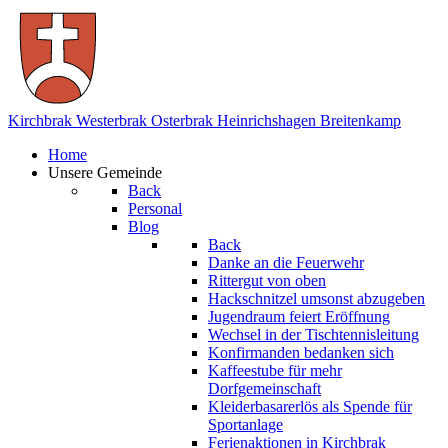
Kirchbrak
Westerbrak
Osterbrak
Heinrichshagen
Breitenkamp
Home
Unsere Gemeinde
Back
Personal
Blog
Back
Danke an die Feuerwehr
Rittergut von oben
Hackschnitzel umsonst abzugeben
Jugendraum feiert Eröffnung
Wechsel in der Tischtennisleitung
Konfirmanden bedanken sich
Kaffeestube für mehr
Dorfgemeinschaft
Kleiderbasarerlös als Spende für
Sportanlage
Ferienaktionen in Kirchbrak