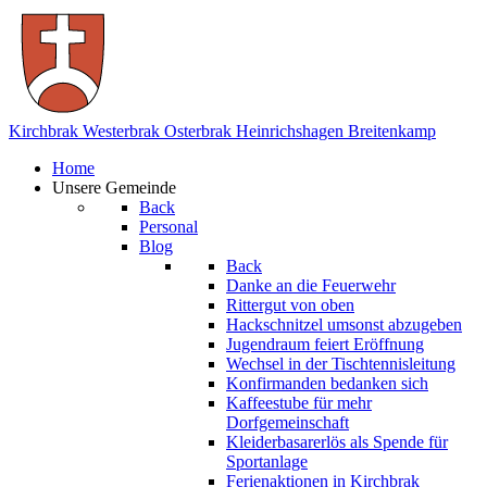
Kirchbrak
Westerbrak
Osterbrak
Heinrichshagen
Breitenkamp
Home
Unsere Gemeinde
Back
Personal
Blog
Back
Danke an die Feuerwehr
Rittergut von oben
Hackschnitzel umsonst abzugeben
Jugendraum feiert Eröffnung
Wechsel in der Tischtennisleitung
Konfirmanden bedanken sich
Kaffeestube für mehr
Dorfgemeinschaft
Kleiderbasarerlös als Spende für
Sportanlage
Ferienaktionen in Kirchbrak