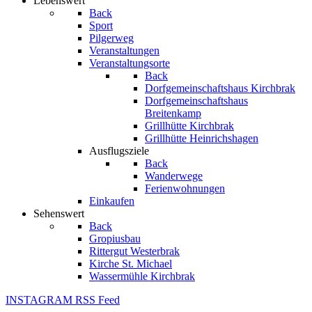
Lebenswert
Back
Sport
Pilgerweg
Veranstaltungen
Veranstaltungsorte
Back
Dorfgemeinschaftshaus Kirchbrak
Dorfgemeinschaftshaus
Breitenkamp
Grillhütte Kirchbrak
Grillhütte Heinrichshagen
Ausflugsziele
Back
Wanderwege
Ferienwohnungen
Einkaufen
Sehenswert
Back
Gropiusbau
Rittergut Westerbrak
Kirche St. Michael
Wassermühle Kirchbrak
INSTAGRAM
RSS Feed