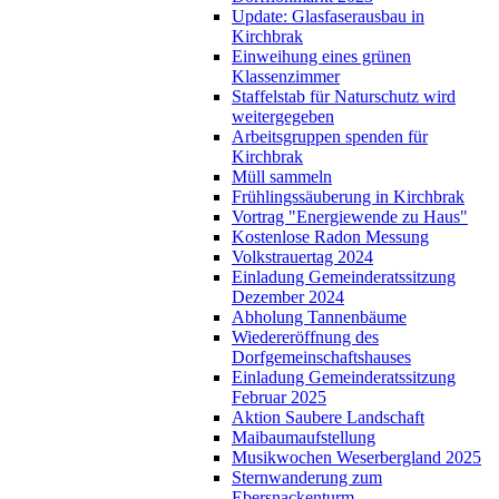
Update: Glasfaserausbau in
Kirchbrak
Einweihung eines grünen
Klassenzimmer
Staffelstab für Naturschutz wird
weitergegeben
Arbeitsgruppen spenden für
Kirchbrak
Müll sammeln
Frühlingssäuberung in Kirchbrak
Vortrag "Energiewende zu Haus"
Kostenlose Radon Messung
Volkstrauertag 2024
Einladung Gemeinderatssitzung
Dezember 2024
Abholung Tannenbäume
Wiedereröffnung des
Dorfgemeinschaftshauses
Einladung Gemeinderatssitzung
Februar 2025
Aktion Saubere Landschaft
Maibaumaufstellung
Musikwochen Weserbergland 2025
Sternwanderung zum
Ebersnackenturm