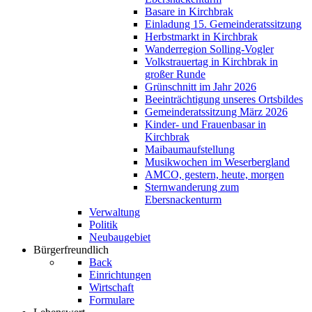
Basare in Kirchbrak
Einladung 15. Gemeinderatssitzung
Herbstmarkt in Kirchbrak
Wanderregion Solling-Vogler
Volkstrauertag in Kirchbrak in
großer Runde
Grünschnitt im Jahr 2026
Beeinträchtigung unseres Ortsbildes
Gemeinderatssitzung März 2026
Kinder- und Frauenbasar in
Kirchbrak
Maibaumaufstellung
Musikwochen im Weserbergland
AMCO, gestern, heute, morgen
Sternwanderung zum
Ebersnackenturm
Verwaltung
Politik
Neubaugebiet
Bürgerfreundlich
Back
Einrichtungen
Wirtschaft
Formulare