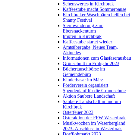
Sehenswertes in Kirchbrak
Kaffeestube macht Sommerpause
Kirchbraker Waschbären helfen bei
Shanty Festival
Sternwanderung zum
Ebersnackenturm
Impfen in Kirchbrak
Kaffeestube startet wieder
Amtsübergabe, Neues Team,
Aktuelles
Informationen zum Glasfaserausbau
Grünschnitt im Frühjahr 2023
Büchertauschbörse im
Gemeindebüro
Kinderbasar im März
Förderverein organisiert
Spendenlauf für die Grundschule
Aktion Saubere Landschaft
Saubere Landschaft in und um
Kirchbrak
Osterfeuer 2023
Osteraktion der FFW Westerbrak
Musikwochen im Weserbergland
2023- Abschluss in Westerbrak
Dorfflohmarkt 2023